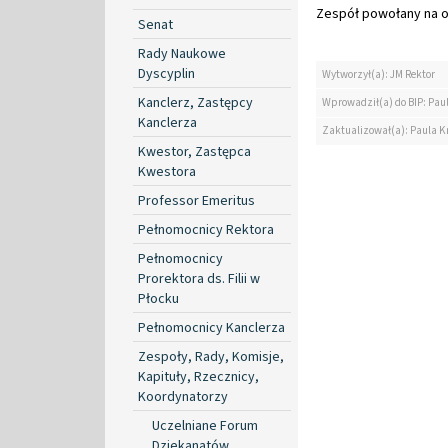
Zespół powołany na ok
Senat
Rady Naukowe
Dyscyplin
Wytworzył(a): JM Rektor
Kanclerz, Zastępcy
Wprowadził(a) do BIP: Paul
Kanclerza
Zaktualizował(a): Paula Kr
Kwestor, Zastępca
Kwestora
Professor Emeritus
Pełnomocnicy Rektora
Pełnomocnicy
Prorektora ds. Filii w
Płocku
Pełnomocnicy Kanclerza
Zespoły, Rady, Komisje,
Kapituły, Rzecznicy,
Koordynatorzy
Uczelniane Forum
Dziekanatów