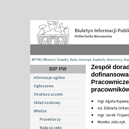
BIP PW
/
Władze
/
Zespoły, Rady, Komisje, Kapituły, Rzecznicy, Ko
Zespół dora
BIP PW
dofinansowa
Informacje ogólne
Pracownicze
Ogłoszenia
pracownikó
Struktura uczelni
mgr Agata Kujawa
Skład osobowy
inż. Elżbieta Orka
Władze
mgr Jacek Trojan
Prorektorzy
Monika Jobczyk.
Rada Uczelni