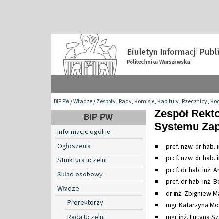
BIP PW
/
Władze
/
Zespoły, Rady, Komisje, Kapituły, Rzecznicy, Ko
Zespół Rekto
BIP PW
Systemu Zap
Informacje ogólne
Ogłoszenia
prof. nzw. dr hab.
prof. nzw. dr hab. 
Struktura uczelni
prof. dr hab. inż. 
Skład osobowy
prof. dr hab. inż.
Władze
dr inż. Zbigniew M
Prorektorzy
mgr Katarzyna Mo
Rada Uczelni
mgr inż. Lucyna S