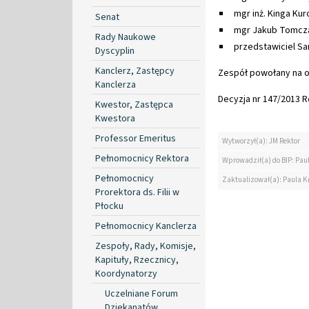
mgr inż. Kinga Ku
Senat
mgr Jakub Tomcz
Rady Naukowe
przedstawiciel S
Dyscyplin
Kanclerz, Zastępcy
Zespół powołany na ok
Kanclerza
Decyzja nr 147/2013 Re
Kwestor, Zastępca
Kwestora
Professor Emeritus
Wytworzył(a): JM Rektor
Pełnomocnicy Rektora
Wprowadził(a) do BIP: Paul
Pełnomocnicy
Zaktualizował(a): Paula Kr
Prorektora ds. Filii w
Płocku
Pełnomocnicy Kanclerza
Zespoły, Rady, Komisje,
Kapituły, Rzecznicy,
Koordynatorzy
Uczelniane Forum
Dziekanatów