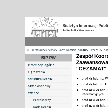
BIP PW
/
Władze
/
Zespoły, Rady, Komisje, Kapituły, Rzecznicy, Ko
Zespół Koor
BIP PW
Zaawansowan
Informacje ogólne
"CEZAMAT"
Ogłoszenia
prof. dr hab. inż
Struktura uczelni
prof. dr hab. inż.
Skład osobowy
prof. nzw. dr hab.
Władze
Informacyjnych;
Prorektorzy
prof. nzw. dr hab.
prof. nzw. dr hab. 
Rada Uczelni