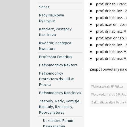
prof. dr hab. Fran
Senat
prof. dr hab. inż.
Rady Naukowe
prof. dr hab. inż.
Dyscyplin
prof. nzw. dr hab.
Kanclerz, Zastępcy
prof. dr hab. inż.
Kanclerza
prof. nzw. dr hab. 
Kwestor, Zastępca
prof. dr hab. inż.
Kwestora
prof. dr hab. inż.
Professor Emeritus
prof. dr hab. inż.
Pełnomocnicy Rektora
Zespół powołany na ok
Pełnomocnicy
Prorektora ds. Filii w
Płocku
Wytworzył(a): JM Rektor
Pełnomocnicy Kanclerza
Wprowadził(a) do BIP: Paul
Zespoły, Rady, Komisje,
Zaktualizował(a): Paula Kr
Kapituły, Rzecznicy,
Koordynatorzy
Uczelniane Forum
Dziekanatów