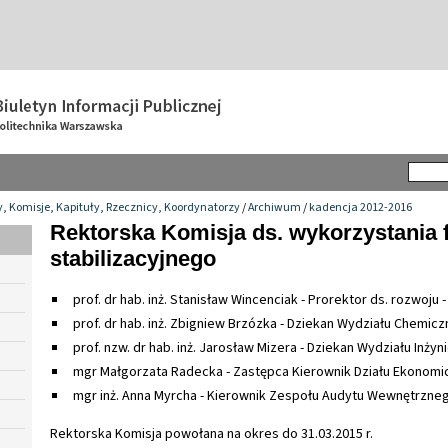
y, Komisje, Kapituły, Rzecznicy, Koordynatorzy
/
Archiwum
/
kadencja 2012-2016
Rektorska Komisja ds. wykorzystania
stabilizacyjnego
prof. dr hab. inż. Stanisław Wincenciak - Prorektor ds. rozwoju
prof. dr hab. inż. Zbigniew Brzózka - Dziekan Wydziału Chemic
prof. nzw. dr hab. inż. Jarosław Mizera - Dziekan Wydziału Inżyni
mgr Małgorzata Radecka - Zastępca Kierownik Działu Ekonomi
mgr inż. Anna Myrcha - Kierownik Zespołu Audytu Wewnętrzne
Rektorska Komisja powołana na okres do 31.03.2015 r.