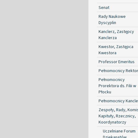
Senat
Rady Naukowe
Dyscyplin
Kanclerz, Zastępcy
Kanclerza
Kwestor, Zastępca
Kwestora
Professor Emeritus
Pełnomocnicy Rekto
Pełnomocnicy
Prorektora ds. Filii w
Płocku
Pełnomocnicy Kancle
Zespoły, Rady, Komis
Kapituły, Rzecznicy,
Koordynatorzy
Uczelniane Forum
Dziekanatów