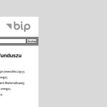
 funduszu
 - przewodniczący;
znego;
erii Materiałowej;
cznego;
go