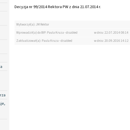
Decyzja nr 99/2014 Rektora PW z dnia 21.07.2014 r.
Wytworzył(a): JM Rektor
Wprowadził(a) do BIP: Paula Kruza - disabled
w dniu: 22.07.2014 08:14
Zaktualizował(a): Paula Kruza - disabled
w dniu: 20.09.2016 14:12
ra
rza
je,