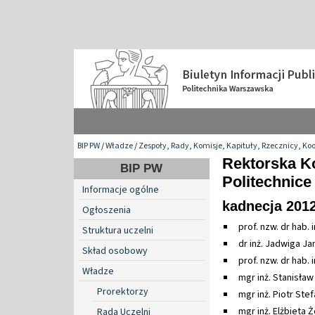
BIP PW
/
Władze
/
Zespoły, Rady, Komisje, Kapituły, Rzecznicy, Ko
Rektorska K
BIP PW
Politechnice
Informacje ogólne
kadnecja 201
Ogłoszenia
prof. nzw. dr hab
Struktura uczelni
dr inż. Jadwiga J
Skład osobowy
prof. nzw. dr hab. 
Władze
mgr inż. Stanisław
Prorektorzy
mgr inż. Piotr Stef
mgr inż. Elżbieta
Rada Uczelni