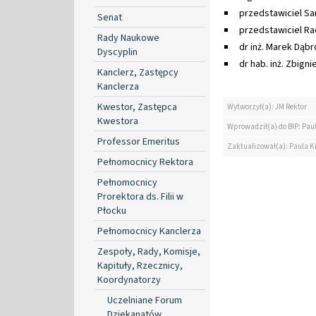
przedstawiciel S
Senat
przedstawiciel R
Rady Naukowe
dr inż. Marek Dąb
Dyscyplin
dr hab. inż. Zbign
Kanclerz, Zastępcy
Kanclerza
Kwestor, Zastępca
Wytworzył(a): JM Rektor
Kwestora
Wprowadził(a) do BIP: Paul
Professor Emeritus
Zaktualizował(a): Paula Kr
Pełnomocnicy Rektora
Pełnomocnicy
Prorektora ds. Filii w
Płocku
Pełnomocnicy Kanclerza
Zespoły, Rady, Komisje,
Kapituły, Rzecznicy,
Koordynatorzy
Uczelniane Forum
Dziekanatów