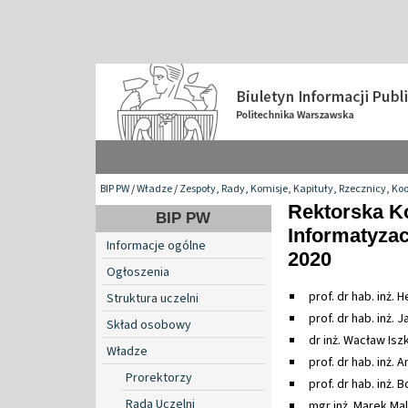
BIP PW
/
Władze
/
Zespoły, Rady, Komisje, Kapituły, Rzecznicy, Ko
Rektorska Ko
BIP PW
Informatyzac
Informacje ogólne
2020
Ogłoszenia
prof. dr hab. inż.
Struktura uczelni
prof. dr hab. inż.
Skład osobowy
dr inż. Wacław Isz
Władze
prof. dr hab. inż.
Prorektorzy
prof. dr hab. inż.
Rada Uczelni
mgr inż. Marek Mal