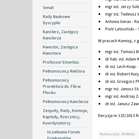
mgr inż. Jerzy Sob
Senat
mgr inż. Tadeusz 
Rady Naukowe
Antonia Geras - R
Dyscyplin
Piotr Latosiński 
Kanclerz, Zastępcy
Kanclerza
W pracach Komisji, z
Kwestor, Zastępca
mgr inż. Tomasz B
Kwestora
dr hab. inż. Adam K
Professor Emeritus
dr inż. Lech Knap 
Pełnomocnicy Rektora
dr inż. Robert Kurj
Pełnomocnicy
dr inż. Grzegorz Pł
Prorektora ds. Filii w
mgr inż. Janusz St
Płocku
mgr inż. Andrzej Z
Pełnomocnicy Kanclerza
dr inż. Janusz Zaw
Zespoły, Rady, Komisje,
Decyzja nr 125/2013 Re
Kapituły, Rzecznicy,
Koordynatorzy
Uczelniane Forum
Wytworzył(a): JM Rektor
Dziekanatów