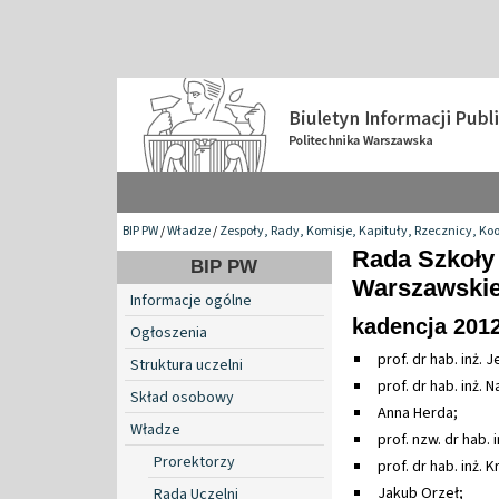
BIP PW
/
Władze
/
Zespoły, Rady, Komisje, Kapituły, Rzecznicy, Ko
Rada Szkoły 
BIP PW
Warszawskie
Informacje ogólne
kadencja 2012
Ogłoszenia
prof. dr hab. inż. 
Struktura uczelni
prof. dr hab. inż. N
Skład osobowy
Anna Herda;
Władze
prof. nzw. dr hab. 
Prorektorzy
prof. dr hab. inż.
Jakub Orzeł;
Rada Uczelni