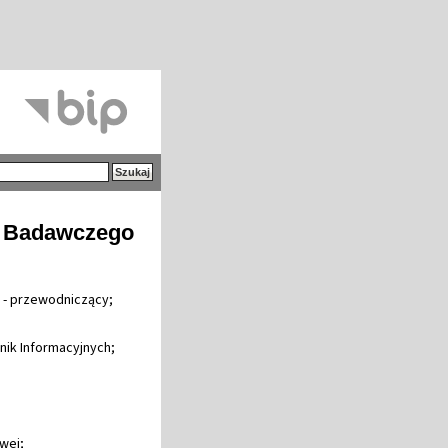
m Badawczego
a - przewodniczący;
hnik Informacyjnych;
owej;