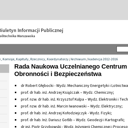
y, Komisje, Kapituły, Rzecznicy, Koordynatorzy
/
Archiwum
/
kadencja 2012-2016
Rada Naukowa Uczelnianego Centru
Obronności i Bezpieczeństwa
dr Robert Głębocki - Wydz. Mechaniczny Energetyki i Lotnictw
prof. dr hab. inż. Andrzej Książczak – Wydz. Chemiczny;
prof. nzw. dr hab. inż. Krzysztof Kulpa – Wydz. Elektroniki i Tec
prof. nzw. dr hab. inż. Marcin Iwanowski – Wydz. Elektryczny;
prof. dr hab. inż. Andrzej Kołodziejczyk - Wydz. Fizyki;
prof. dr hab. Inż. Dariusz Gotlib – Wydz. Geodezji i Kartografii;
dr inż. Piotr Grzybowski - Wydz. Inżynierii Chemicznej i Proces