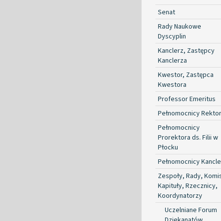
Senat
Rady Naukowe
Dyscyplin
Kanclerz, Zastępcy
Kanclerza
Kwestor, Zastępca
Kwestora
Professor Emeritus
Pełnomocnicy Rekto
Pełnomocnicy
Prorektora ds. Filii w
Płocku
Pełnomocnicy Kancle
Zespoły, Rady, Komis
Kapituły, Rzecznicy,
Koordynatorzy
Uczelniane Forum
Dziekanatów