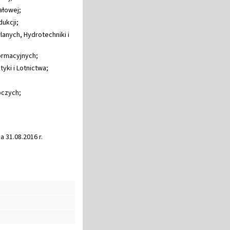
iałowej;
dukcji;
wlanych, Hydrotechniki i
formacyjnych;
yki i Lotnictwa;
oczych;
 31.08.2016 r.