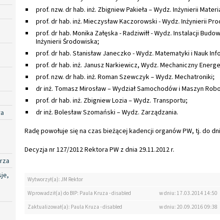
prof. nzw. dr hab. inż. Zbigniew Pakieła – Wydz. Inżynierii Mater
prof. dr hab. inż. Mieczysław Kaczorowski - Wydz. Inżynierii Pro
prof. dr hab. Monika Załęska - Radziwiłł - Wydz. Instalacji Budo
Inżynierii Środowiska;
prof. dr hab. Stanisław Janeczko - Wydz. Matematyki i Nauk In
prof. dr hab. inż. Janusz Narkiewicz, Wydz. Mechaniczny Energet
prof. nzw. dr hab. inż. Roman Szewczyk – Wydz. Mechatroniki;
dr inż. Tomasz Mirosław – Wydział Samochodów i Maszyn Rob
prof. dr hab. inż. Zbigniew Lozia – Wydz. Transportu;
dr inż. Bolesław Szomański – Wydz. Zarządzania.
ra
Radę powołuje się na czas bieżącej kadencji organów PW, tj. do dnia
Decyzja nr 127/2012 Rektora PW z dnia 29.11.2012 r.
rza
je,
Wytworzył(a): JM Rektor
Wprowadził(a) do BIP: Paula Kruza - disabled
w dniu: 17.03.2014 14:50
Zaktualizował(a): Paula Kruza - disabled
w dniu: 20.09.2016 09:38