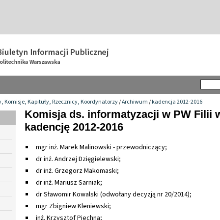
y, Komisje, Kapituły, Rzecznicy, Koordynatorzy
/
Archiwum
/
kadencja 2012-2016
Komisja ds. informatyzacji w PW Filii 
kadencję 2012-2016
mgr inż. Marek Malinowski - przewodniczący;
dr inż. Andrzej Dzięgielewski;
dr inż. Grzegorz Makomaski;
dr inż. Mariusz Sarniak;
dr Sławomir Kowalski (odwołany decyzją nr 20/2014);
mgr Zbigniew Kleniewski;
inż. Krzysztof Piechna;