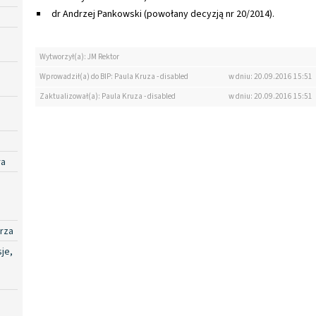
dr Andrzej Pankowski (powołany decyzją nr 20/2014).
Wytworzył(a): JM Rektor
Wprowadził(a) do BIP: Paula Kruza - disabled
w dniu: 20.09.2016 15:51
Zaktualizował(a): Paula Kruza - disabled
w dniu: 20.09.2016 15:51
ra
rza
je,