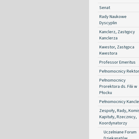
Senat
Rady Naukowe
Dyscyplin
Kanclerz, Zastępcy
Kanclerza
Kwestor, Zastępca
Kwestora
Professor Emeritus
Pełnomocnicy Rekto
Pełnomocnicy
Prorektora ds. Filii w
Płocku
Pełnomocnicy Kancle
Zespoły, Rady, Komis
Kapituły, Rzecznicy,
Koordynatorzy
Uczelniane Forum
Dziekanatów