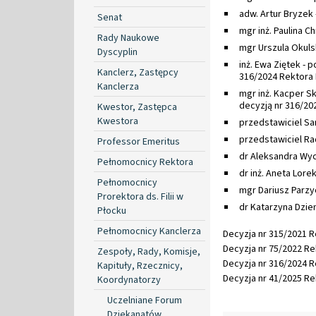
adw. Artur Bryzek
Senat
mgr inż. Paulina C
Rady Naukowe
mgr Urszula Okuls
Dyscyplin
inż. Ewa Ziętek -
Kanclerz, Zastępcy
316/2024 Rektora
Kanclerza
mgr inż. Kacper S
decyzją nr 316/20
Kwestor, Zastępca
Kwestora
przedstawiciel S
przedstawiciel R
Professor Emeritus
dr Aleksandra Wyc
Pełnomocnicy Rektora
dr inż. Aneta Lore
Pełnomocnicy
mgr Dariusz Parzy
Prorektora ds. Filii w
dr Katarzyna Dzie
Płocku
Pełnomocnicy Kanclerza
Decyzja nr 315/2021 Re
Decyzja nr 75/2022 Rek
Zespoły, Rady, Komisje,
Decyzja nr 316/2024 Re
Kapituły, Rzecznicy,
Decyzja nr 41/2025 Rek
Koordynatorzy
Uczelniane Forum
Dziekanatów