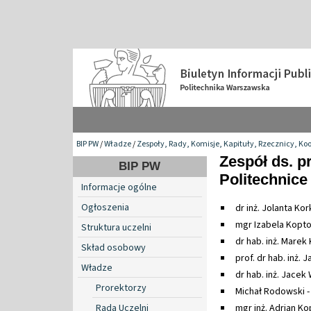
BIP PW
/
Władze
/
Zespoły, Rady, Komisje, Kapituły, Rzecznicy, Ko
Zespół ds. p
BIP PW
Politechnice
Informacje ogólne
Ogłoszenia
dr inż. Jolanta K
mgr Izabela Kopto
Struktura uczelni
dr hab. inż. Marek
Skład osobowy
prof. dr hab. inż. 
Władze
dr hab. inż. Jacek
Prorektorzy
Michał Rodowski -
Rada Uczelni
mgr inż. Adrian K