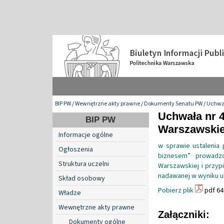
BIP PW
/
Wewnętrzne akty prawne
/
Dokumenty Senatu PW
/
Uchwa
Uchwała nr 4
BIP PW
Warszawskiej
Informacje ogólne
w sprawie ustalenia
Ogłoszenia
biznesem” prowadzo
Struktura uczelni
Warszawskiej i przypi
nadawanej w wyniku 
Skład osobowy
Pobierz plik
pdf 64
Władze
Wewnętrzne akty prawne
Załączniki:
Dokumenty ogólne