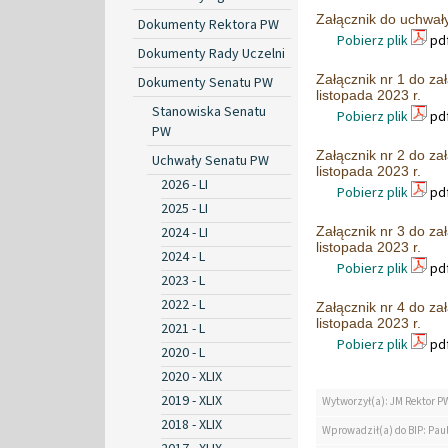
Załącznik do uchwały
Dokumenty Rektora PW
Pobierz plik
pdf
Dokumenty Rady Uczelni
Załącznik nr 1 do z
Dokumenty Senatu PW
listopada 2023 r.
Stanowiska Senatu
Pobierz plik
pdf
PW
Załącznik nr 2 do z
Uchwały Senatu PW
listopada 2023 r.
2026 - LI
Pobierz plik
pdf
2025 - LI
2024 - LI
Załącznik nr 3 do z
listopada 2023 r.
2024 - L
Pobierz plik
pdf
2023 - L
2022 - L
Załącznik nr 4 do z
listopada 2023 r.
2021 - L
Pobierz plik
pdf
2020 - L
2020 - XLIX
2019 - XLIX
Wytworzył(a): JM Rektor P
2018 - XLIX
Wprowadził(a) do BIP: Pau