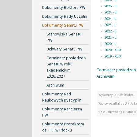
2025 - LI
Dokumenty Rektora PW
2024 - LI
Dokumenty Rady Uczelni
2024 - L
2023 - L
Dokumenty Senatu PW
2022 - L
Stanowiska Senatu
2021 - L
PW
2020 - L
Uchwały Senatu PW
2020 - XLIX
2019 - XLIX
Terminarz posiedzeń
Senatu w roku
Terminarz posiedzeń 
akademickim
2026/2027
Archiwum
Archiwum
Dokumenty Rad
Wytworzył(a): JM Rektor
Naukowych Dyscyplin
Wprowadził(a) do BIP: Ark
Dokumenty Kanclerza
Zaktualizował(a): Paula K
PW
Dokumenty Prorektora
ds. Filii w Płocku