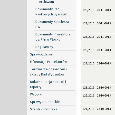
Archiwum
Dokumenty Rad
128/2013
20-11-2013
Naukowych Dyscyplin
Dokumenty Kanclerza
127/2013
20-11-2013
PW
Dokumenty Prorektora
126/2013
20-11-2013
ds. Filii w Płocku
Regulaminy
125/2013
20-11-2013
Sprawozdania
Informacje Prorektorów
124/2013
23-10-2013
Terminarze posiedzeń i
składy Rad Wydziałów
Dokumentacja kontroli i
raporty
123/2013
23-10-2013
Wybory
122/2013
23-10-2013
Sprawy Studenckie
Szkoła doktorska
121/2013
23-10-2013