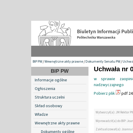
BIP PW
/
Wewnętrzne akty prawne
/
Dokumenty Senatu PW
/
Uchwa
Uchwała nr 0
BIP PW
w sprawie zaopini
Informacje ogólne
nadzwyczajnego
Ogłoszenia
Pobierz plik
pdf 24
Struktura uczelni
Skład osobowy
Wytworzył(a): JM Rektor P
Władze
Wprowadził(a) do BIP: Jo
Wewnętrzne akty prawne
Zaktualizował(a): Joanna
Dokumenty ogólne