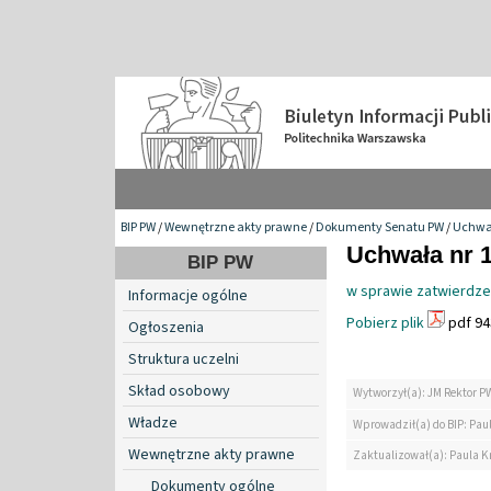
BIP PW
/
Wewnętrzne akty prawne
/
Dokumenty Senatu PW
/
Uchwa
Uchwała nr 1
BIP PW
w sprawie zatwierdze
Informacje ogólne
Pobierz plik
pdf 94
Ogłoszenia
Struktura uczelni
Skład osobowy
Wytworzył(a): JM Rektor P
Władze
Wprowadził(a) do BIP: Paul
Wewnętrzne akty prawne
Zaktualizował(a): Paula Kr
Dokumenty ogólne