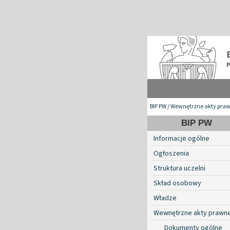
BIP PW
/
Wewnętrzne akty pra
BIP PW
Informacje ogólne
Ogłoszenia
Struktura uczelni
Skład osobowy
Władze
Wewnętrzne akty prawn
Dokumenty ogólne