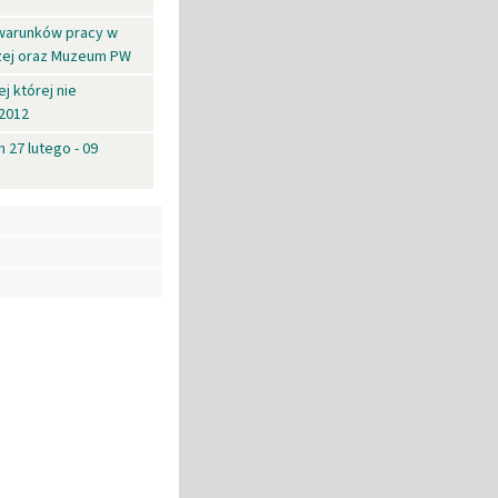
 warunków pracy w
czej oraz Muzeum PW
j której nie
 2012
27 lutego - 09