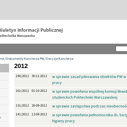
wne
/
Dokumenty Kanclerza PW
/
Decyzje Kanclerza
2012
190/2012
30-11-2012
w sprawie zasad pilnowania obiektów PW w
pracy
161/2012
01-10-2012
w sprawie powołania wspólnej komisji likwi
studenckich Politechniki Warszawskiej
151/2012
26-09-2012
w sprawie zastępstwa podczas nieobecnośc
141/2012
12-09-2012
w sprawie powołania pełnomocnika ds. bez
e
higieny pracy