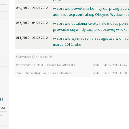
040/2012
23-04-2012
w sprawie powołania komisji ds. przeglądu
administracji centralnej, Oficynie Wydawni
033/2012
04-04-2012
w sprawie ustalenia kwoty należności, poniże
prowadzi się windykacji procesowej w roku
014/2012
23-02-2012
w sprawie wyznaczenia zastępstwa w dniach 
marca 2012 roku
Wytworzył(a): Kanclerz PW
Wprowadził(a) do BIP: Joanna Kwiatkowska
w dniu: 28.02.2012 12:42
Zaktualizował(a): Paula Kruza - disabled
w dniu: 06.05.2015 11:34
za
rza
ra