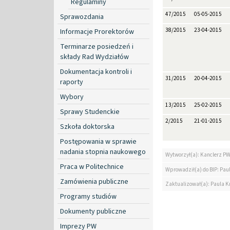
Regulaminy
47/2015
05-05-2015
Sprawozdania
38/2015
23-04-2015
Informacje Prorektorów
Terminarze posiedzeń i
składy Rad Wydziałów
Dokumentacja kontroli i
31/2015
20-04-2015
raporty
Wybory
13/2015
25-02-2015
Sprawy Studenckie
2/2015
21-01-2015
Szkoła doktorska
Postępowania w sprawie
nadania stopnia naukowego
Wytworzył(a): Kanclerz P
Praca w Politechnice
Wprowadził(a) do BIP: Paul
Zamówienia publiczne
Zaktualizował(a): Paula Kr
Programy studiów
Dokumenty publiczne
Imprezy PW