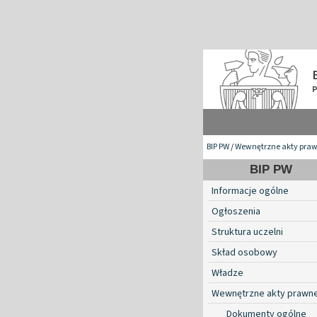
BIP PW
/
Wewnętrzne akty pra
BIP PW
Informacje ogólne
Ogłoszenia
Struktura uczelni
Skład osobowy
Władze
Wewnętrzne akty prawn
Dokumenty ogólne