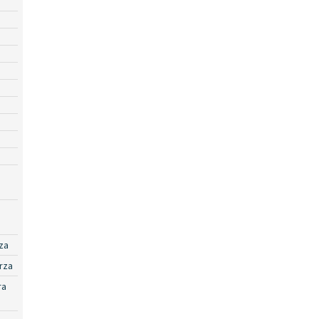
za
rza
ra