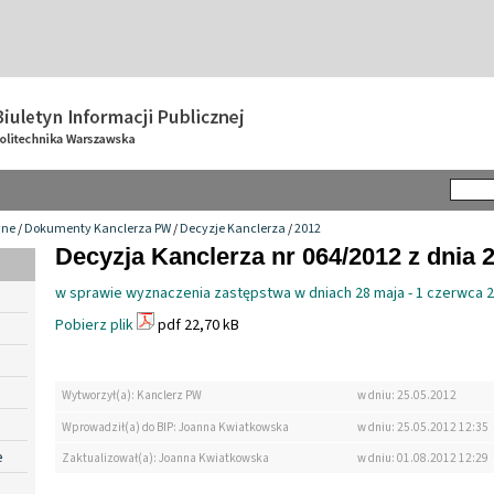
wne
/
Dokumenty Kanclerza PW
/
Decyzje Kanclerza
/
2012
Decyzja Kanclerza nr 064/2012 z dnia 
w sprawie wyznaczenia zastępstwa w dniach 28 maja - 1 czerwca 
Pobierz plik
pdf 22,70 kB
Wytworzył(a): Kanclerz PW
w dniu: 25.05.2012
Wprowadził(a) do BIP: Joanna Kwiatkowska
w dniu: 25.05.2012 12:35
e
Zaktualizował(a): Joanna Kwiatkowska
w dniu: 01.08.2012 12:29