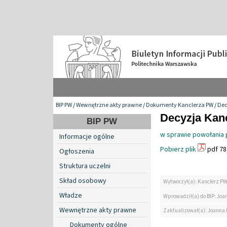
BIP PW
/
Wewnętrzne akty prawne
/
Dokumenty Kanclerza PW
/
Dec
Decyzja Kanc
BIP PW
w sprawie powołania 
Informacje ogólne
Pobierz plik
pdf 78
Ogłoszenia
Struktura uczelni
Skład osobowy
Wytworzył(a): Kanclerz P
Władze
Wprowadził(a) do BIP: Jo
Wewnętrzne akty prawne
Zaktualizował(a): Joanna
Dokumenty ogólne