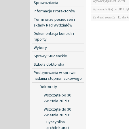
Wytworzył(a): JM Rektor
Sprawozdania
Wprowadził(a) do BIP: Edy
Informacje Prorektorów
Zaktualizował(a): Edyta R
Terminarze posiedzeń i
składy Rad Wydziałów
Dokumentacja kontroli i
raporty
Wybory
Sprawy Studenckie
Szkoła doktorska
Postępowania w sprawie
nadania stopnia naukowego
Doktoraty
Wszczęte po 30
kwietnia 2019 r.
Wszczęte do 30
kwietnia 2019 r.
Dyscyplina
architektura i