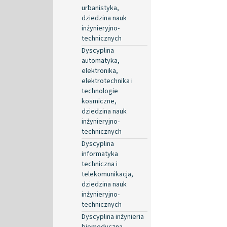
urbanistyka,
dziedzina nauk
inżynieryjno-
technicznych
Dyscyplina
automatyka,
elektronika,
elektrotechnika i
technologie
kosmiczne,
dziedzina nauk
inżynieryjno-
technicznych
Dyscyplina
informatyka
techniczna i
telekomunikacja,
dziedzina nauk
inżynieryjno-
technicznych
Dyscyplina inżynieria
biomedyczna,