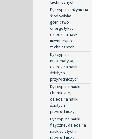
technicznych
Dyscyplina inżynieria
środowiska,
górnictwo i
energetyka,
dziedzina nauk
inżynieryjno-
technicznych
Dyscyplina
matematyka,
dziedzina nauk
ścisłych i
przyrodniczych
Dyscyplina nauki
chemiczne,
dziedzina nauk
ścisłych i
przyrodniczych
Dyscyplina nauki
fizyczne, dziedzina
nauk ścisłych i
przyrodniczych