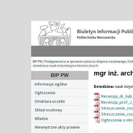
BIP PW
/
Postępowania w sprawie nadania stopnia naukowego
/
Do
dziedzina nauk inżynieryjno-technicznych
mgr inż. arc
BIP PW
Informacje ogólne
Dziedzina:
nauk inżyn
Ogłoszenia
Recenzja_dr_hab
Struktura uczelni
Recenzja_prof_J
Streszczenie_ro
Skład osobowy
Streszczenie_ro
Władze
Ogłoszenie o obr
Wewnętrzne akty prawne