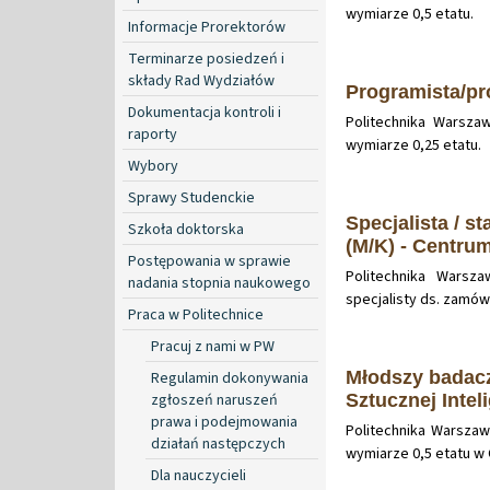
wymiarze 0,5 etatu.
Informacje Prorektorów
Terminarze posiedzeń i
składy Rad Wydziałów
Programista/pr
Dokumentacja kontroli i
Politechnika Warsza
raporty
wymiarze 0,25 etatu.
Wybory
Sprawy Studenckie
Specjalista / s
Szkoła doktorska
(M/K) - Centrum
Postępowania w sprawie
Politechnika Warsz
nadania stopnia naukowego
specjalisty ds. zamów
Praca w Politechnice
Pracuj z nami w PW
Młodszy badacz
Regulamin dokonywania
zgłoszeń naruszeń
Sztucznej Intel
prawa i podejmowania
Politechnika Warsza
działań następczych
wymiarze 0,5 etatu w 
Dla nauczycieli