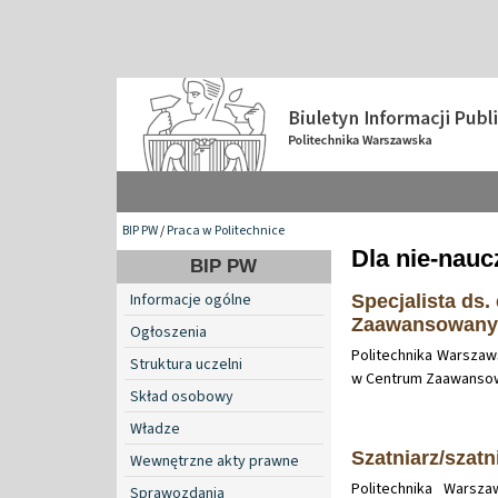
BIP PW
/
Praca w Politechnice
Dla nie-nauc
BIP PW
Informacje ogólne
Specjalista ds
Zaawansowanyc
Ogłoszenia
Politechnika Warszaw
Struktura uczelni
w Centrum Zaawansow
Skład osobowy
Władze
Szatniarz/szat
Wewnętrzne akty prawne
Politechnika Warsz
Sprawozdania