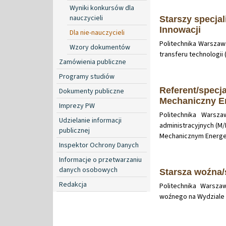
Wyniki konkursów dla
nauczycieli
Starszy specjal
Innowacji
Dla nie-nauczycieli
Politechnika Warszaw
Wzory dokumentów
transferu technologii
Zamówienia publiczne
Programy studiów
Referent/specja
Dokumenty publiczne
Mechaniczny En
Imprezy PW
Politechnika Warsza
Udzielanie informacji
administracyjnych (M/
publicznej
Mechanicznym Energety
Inspektor Ochrony Danych
Informacje o przetwarzaniu
danych osobowych
Starsza woźna/
Redakcja
Politechnika Warsza
woźnego na Wydziale 