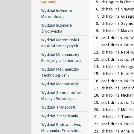
Lądowej
dr Bogumiła Chmie
dr hab. inż. Sławom
Wydział Inżynierii
dr hab. inż. Grzeg
Materiałowej
dr hab. inż. Szymon
Wydział Inżynierii
dr hab. inż. Marcin
Środowiska
prof. dr hab. inż. 
Wydział Matematyki i
prof. dr hab. inż. 
Nauk Informacyjnych
dr hab. inż. Nabi I
Wydział Mechaniczny
prof. dr hab. inż. 
Energetyki i Lotnictwa
dr hab. inż. Grzeg
Wydział Mechaniczny
dr hab. inż. Karol 
Technologiczny
prof. dr hab. inż. 
Wydział Mechatroniki
dr hab. inż. Jan Kró
Wydział Samochodów i
dr hab. inż. Michał
Maszyn Roboczych
prof. dr hab. inż.
Wydział Transportu
dr hab. inż. Monik
Wydział Zarządzania
dr hab. inż. Tomas
prof. dr hab. inż. 
Wydział Budownictwa,
Mechaniki i Petrochemii
dr hab. inż. Anna 