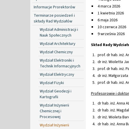
4 marca 2026
Informacje Prorektorów
1 kwietnia 2026
Terminarze posiedzeń i
6 maja 2026
składy Rad Wydziałów
10 czerwca 2026
Wydział Administracji i
9 września 2026
Nauk Społecznych
Wydział Architektury
Skład Rady Wydział
Wydział Chemiczny
prof. dr hab. inż.
Wydział Elektroniki i
dr inż. Wioletta J
Technik Informacyjnych
prof. dr hab. inż.
Wydział Elektryczny
dr inż. Małgorzat
prof. dr hab. inż.
Wydział Fizyki
Wydział Geodezji i
Profesorowie i doktor
Kartografii
dr hab. inż. Anna 
Wydział Inżynierii
dr hab. inż. Magd
Chemicznej i
Procesowej
dr inż. Wioleta Bar
dr hab. inż. Anna 
Wydział Inżynierii