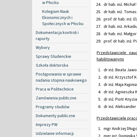
w Płocku
dr hab. inż. Michał
Kolegium Nauk
dr hab. inż. Tomas
Ekonomicznych i
prof. dr hab. inż. 
Społecznych w Płocku
dr hab. inż. Arkadi
Dokumentacja kontroli i
dr hab. inż. Małgo
raporty
prof. dr hab. inż.
Wybory
Przedstawiciele nau
Sprawy Studenckie
habilitowanymi
Szkoła doktorska
dr inż. Beata Jaw
Postępowania w sprawie
dr inż. Krzysztof 
nadania stopnia naukowego
dr inż. Maja Kępnia
Praca w Politechnice
dr inż. Agnieszka 
Zamówienia publiczne
dr inż. Piotr Knyzi
dr inż. Aleksander 
Programy studiów
Dokumenty publiczne
Przedstawiciele praco
Imprezy PW
mgr Andrzej Długo
Udzielanie informacji
mgr inż. Dominika