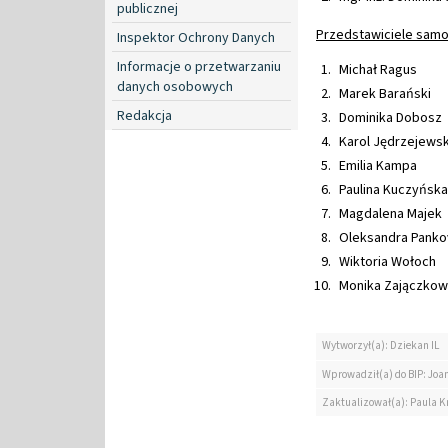
publicznej
Przedstawiciele sam
Inspektor Ochrony Danych
Informacje o przetwarzaniu
Michał Ragus
danych osobowych
Marek Barański
Redakcja
Dominika Dobosz
Karol Jędrzejewsk
Emilia Kampa
Paulina Kuczyńska
Magdalena Majek
Oleksandra Panko
Wiktoria Wołoch
Monika Zajączkow
Wytworzył(a): Dziekan IL
Wprowadził(a) do BIP: Jo
Zaktualizował(a): Paula K