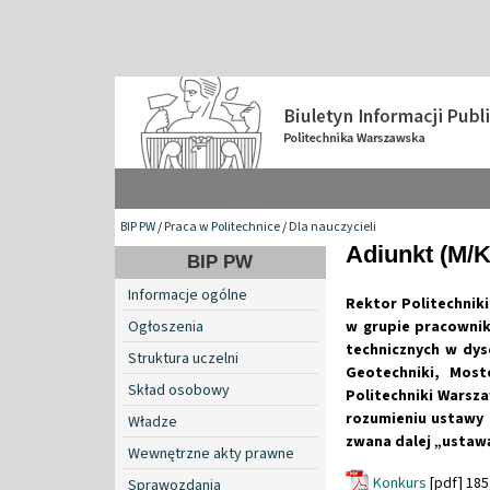
BIP PW
/
Praca w Politechnice
/
Dla nauczycieli
Adiunkt (M/K
BIP PW
Informacje ogólne
Rektor Politechnik
Ogłoszenia
w grupie pracown
technicznych
w dys
Struktura uczelni
Geotechniki, Most
Skład osobowy
Politechniki Warsz
rozumieniu ustawy -
Władze
zwana dalej „ustawą
Wewnętrzne akty prawne
Konkurs
[pdf] 185
Sprawozdania