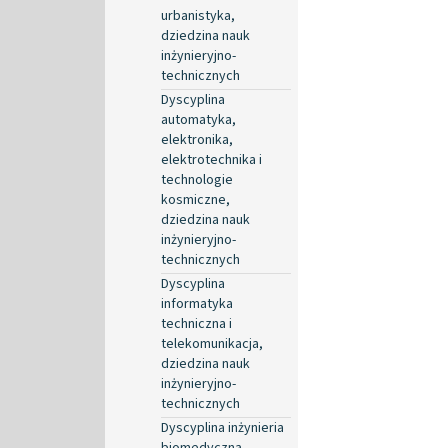
urbanistyka,
dziedzina nauk
inżynieryjno-
technicznych
Dyscyplina
automatyka,
elektronika,
elektrotechnika i
technologie
kosmiczne,
dziedzina nauk
inżynieryjno-
technicznych
Dyscyplina
informatyka
techniczna i
telekomunikacja,
dziedzina nauk
inżynieryjno-
technicznych
Dyscyplina inżynieria
biomedyczna,