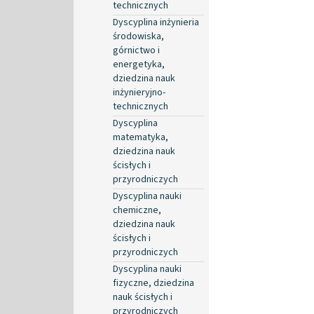
technicznych
Dyscyplina inżynieria
środowiska,
górnictwo i
energetyka,
dziedzina nauk
inżynieryjno-
technicznych
Dyscyplina
matematyka,
dziedzina nauk
ścisłych i
przyrodniczych
Dyscyplina nauki
chemiczne,
dziedzina nauk
ścisłych i
przyrodniczych
Dyscyplina nauki
fizyczne, dziedzina
nauk ścisłych i
przyrodniczych