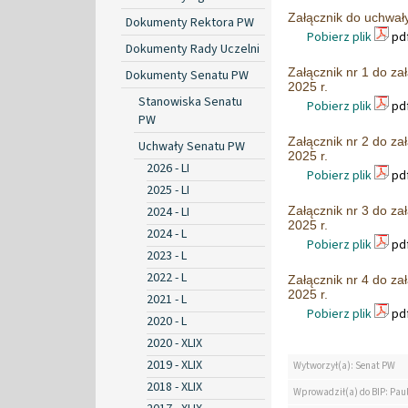
Załącznik do uchwał
Dokumenty Rektora PW
Pobierz plik
pdf
Dokumenty Rady Uczelni
Załącznik nr 1 do z
Dokumenty Senatu PW
2025 r.
Stanowiska Senatu
Pobierz plik
pdf
PW
Załącznik nr 2 do z
Uchwały Senatu PW
2025 r.
2026 - LI
Pobierz plik
pdf
2025 - LI
2024 - LI
Załącznik nr 3 do z
2025 r.
2024 - L
Pobierz plik
pdf
2023 - L
2022 - L
Załącznik nr 4 do z
2025 r.
2021 - L
Pobierz plik
pdf
2020 - L
2020 - XLIX
2019 - XLIX
Wytworzył(a): Senat PW
2018 - XLIX
Wprowadził(a) do BIP: Pau