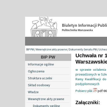
BIP PW
/
Wewnętrzne akty prawne
/
Dokumenty Senatu PW
/
Uchwa
Uchwała nr 1
BIP PW
Warszawskiej
Informacje ogólne
w sprawie ustaleni
Ogłoszenia
prowadzonych w Szkol
Struktura uczelni
Ramy Kwalifikacji d
podyplomowych
Skład osobowy
Pobierz plik
pdf 66
Władze
Wewnętrzne akty prawne
Załączniki:
Dokumenty ogólne