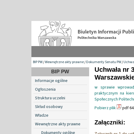
BIP PW
/
Wewnętrzne akty prawne
/
Dokumenty Senatu PW
/
Uchwa
Uchwała nr 3
BIP PW
Warszawskiej
Informacje ogólne
w sprawie wprowadz
Ogłoszenia
praktycznym na kie
Struktura uczelni
Społecznych Politech
Skład osobowy
Pobierz plik
pdf 64
Władze
Załączniki:
Wewnętrzne akty prawne
Dokumenty ogólne
Załącznik nr 1 do u