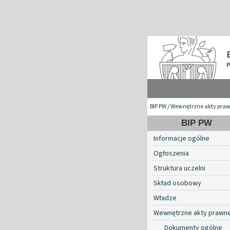
BIP PW
/
Wewnętrzne akty pra
BIP PW
Informacje ogólne
Ogłoszenia
Struktura uczelni
Skład osobowy
Władze
Wewnętrzne akty prawn
Dokumenty ogólne