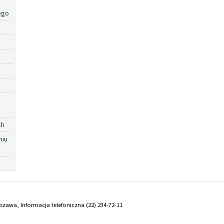
ego
ch
niu
arszawa, Informacja telefoniczna (22) 234-72-11