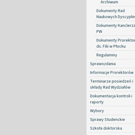
Archiwum
Dokumenty Rad
Naukowych Dyscyplin
Dokumenty Kanclerz
PW
Dokumenty Prorekto
ds. Filii w Płocku
Regulaminy
Sprawozdania
Informacje Prorektorów
Terminarze posiedzeń i
składy Rad Wydziałów
Dokumentacja kontroli i
raporty
Wybory
Sprawy Studenckie
Szkoła doktorska