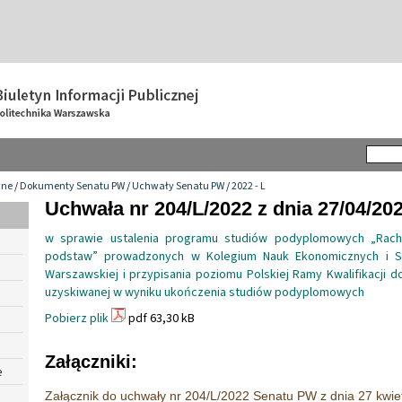
wne
/
Dokumenty Senatu PW
/
Uchwały Senatu PW
/
2022 - L
Uchwała nr 204/L/2022 z dnia 27/04/20
w sprawie ustalenia programu studiów podyplomowych „Rach
podstaw” prowadzonych w Kolegium Nauk Ekonomicznych i Spo
Warszawskiej i przypisania poziomu Polskiej Ramy Kwalifikacji do
uzyskiwanej w wyniku ukończenia studiów podyplomowych
Pobierz plik
pdf 63,30 kB
Załączniki:
e
Załącznik do uchwały nr 204/L/2022 Senatu PW z dnia 27 kwiet