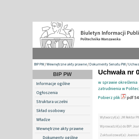
BIP PW
/
Wewnętrzne akty prawne
/
Dokumenty Senatu PW
/
Uchwa
Uchwała nr 0
BIP PW
w sprawie określenia
Informacje ogólne
zatrudnienia w Polite
Ogłoszenia
Pobierz plik
pdf 54
Struktura uczelni
Skład osobowy
Wytworzył(a): JM Rektor P
Władze
Wprowadził(a) do BIP: Jo
Wewnętrzne akty prawne
Zaktualizował(a): Joanna
Dokumenty ogólne