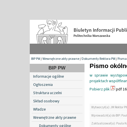
BIP PW
/
Wewnętrzne akty prawne
/
Dokumenty Rektora PW
/
Pisma 
Pismo okólne
BIP PW
w sprawie występow
Informacje ogólne
projektach współfinan
Ogłoszenia
Pobierz plik
pdf 16
Struktura uczelni
Skład osobowy
Wytworzył(a): JM Rektor P
Władze
Wprowadził(a) do BIP: Paul
Wewnętrzne akty prawne
Zaktualizował(a): Paula Kr
Dokumenty ogólne