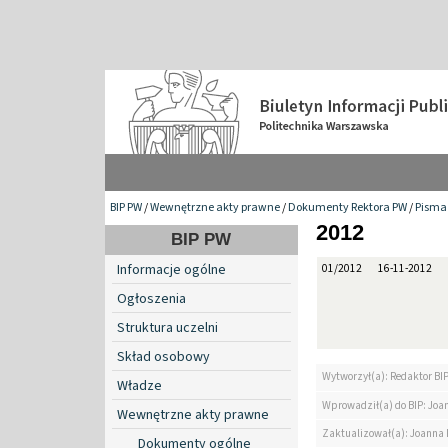
BIP PW
/
Wewnętrzne akty prawne
/
Dokumenty Rektora PW
/
Pisma 
2012
BIP PW
Informacje ogólne
01/2012
16-11-2012
Ogłoszenia
Struktura uczelni
Skład osobowy
Wytworzył(a): Redaktor BI
Władze
Wprowadził(a) do BIP: Jo
Wewnętrzne akty prawne
Zaktualizował(a): Joanna
Dokumenty ogólne