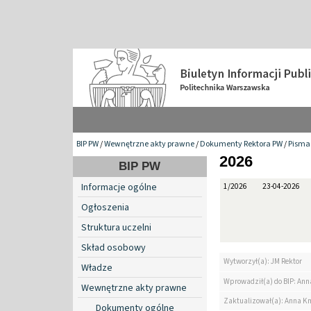
BIP PW
/
Wewnętrzne akty prawne
/
Dokumenty Rektora PW
/
Pisma 
2026
BIP PW
Informacje ogólne
1/2026
23-04-2026
Ogłoszenia
Struktura uczelni
Skład osobowy
Wytworzył(a): JM Rektor
Władze
Wprowadził(a) do BIP: Ann
Wewnętrzne akty prawne
Zaktualizował(a): Anna K
Dokumenty ogólne