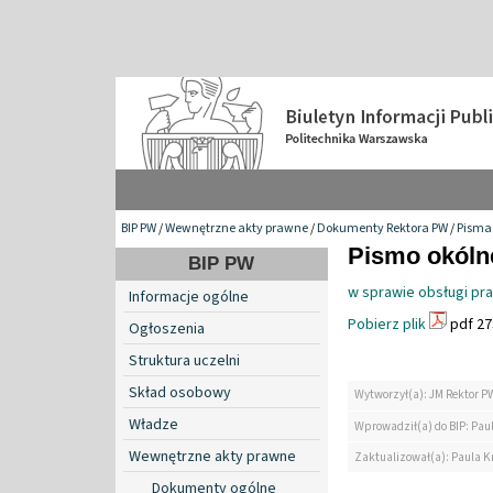
BIP PW
/
Wewnętrzne akty prawne
/
Dokumenty Rektora PW
/
Pisma 
Pismo okólne
BIP PW
w sprawie obsługi pra
Informacje ogólne
Pobierz plik
pdf 27
Ogłoszenia
Struktura uczelni
Skład osobowy
Wytworzył(a): JM Rektor P
Władze
Wprowadził(a) do BIP: Paul
Wewnętrzne akty prawne
Zaktualizował(a): Paula Kr
Dokumenty ogólne