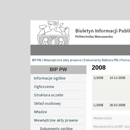
BIP PW
/
Wewnętrzne akty prawne
/
Dokumenty Rektora PW
/
Pisma 
2008
BIP PW
Informacje ogólne
2/2008
10-12-2008
Ogłoszenia
Struktura uczelni
Skład osobowy
1/2008
26-03-2008
Władze
Wytworzył(a):
Wewnętrzne akty prawne
Wprowadził(a) do BIP: Jo
Dokumenty ogólne