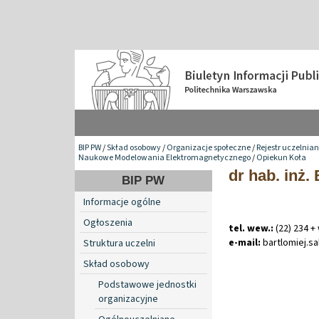
BIP PW
/
Skład osobowy
/
Organizacje społeczne
/
Rejestr uczelnia
Naukowe Modelowania Elektromagnetycznego
/
Opiekun Koła
dr hab. inż.
BIP PW
Informacje ogólne
Ogłoszenia
tel. wew.:
(22) 234 +
e-mail:
bartlomiej
.
sa
Struktura uczelni
Skład osobowy
Podstawowe jednostki
organizacyjne