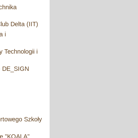
chnika
ub Delta (IIT)
a i
 Technologii i
we DE_SIGN
ortowego Szkoły
we "KOALA"