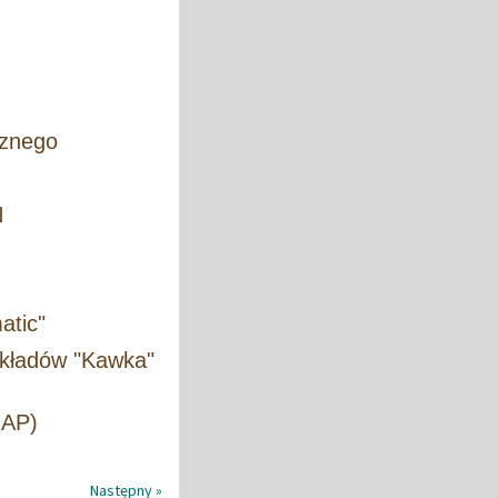
cznego
N
atic"
kładów "Kawka"
NAP)
Następny »