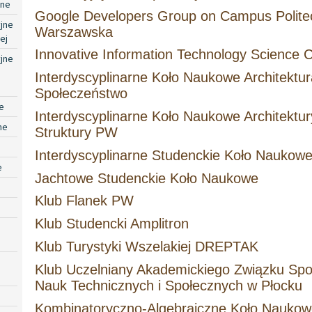
jne
Google Developers Group on Campus Polite
jne
Warszawska
ej
Innovative Information Technology Science Cl
jne
Interdyscyplinarne Koło Naukowe Architektur
Społeczeństwo
e
Interdyscyplinarne Koło Naukowe Architektury
ne
Struktury PW
Interdyscyplinarne Studenckie Koło Nauko
e
Jachtowe Studenckie Koło Naukowe
Klub Flanek PW
Klub Studencki Amplitron
Klub Turystyki Wszelakiej DREPTAK
Klub Uczelniany Akademickiego Związku Sp
Nauk Technicznych i Społecznych w Płocku
Kombinatoryczno-Algebraiczne Koło Nauko