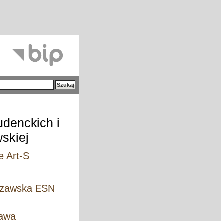
udenckich i
skiej
e Art-S
rszawska ESN
zawa