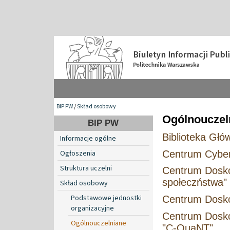
BIP PW
/
Skład osobowy
Ogólnouczeln
BIP PW
Biblioteka Głó
Informacje ogólne
Centrum Cybe
Ogłoszenia
Struktura uczelni
Centrum Doskon
społeczństwa"
Skład osobowy
Podstawowe jednostki
Centrum Doskon
organizacyjne
Centrum Dosko
Ogólnouczelniane
"C-QuaNT"