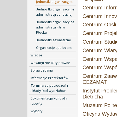
jednostki organizacyjne
Centrum Inform
Jednostki organizacyjne
administracji centralnej
Centrum Innow
Jednostki organizacyjne
Centrum Obsłu
administracji Filii w
Płocku
Centrum Proj
Jednostki zewnętrzne
Centrum Stud
Organizacje społeczne
Centrum Wiaryg
Władze
Centrum Wspar
Wewnętrzne akty prawne
Centrum Wspó
Sprawozdania
Centrum Zaawa
Informacje Prorektorów
CEZAMAT
Terminarze posiedzeń i
Instytut Probl
składy Rad Wydziałów
Dietricha
Dokumentacja kontroli i
raporty
Muzeum Polite
Wybory
Oficyna Wyda