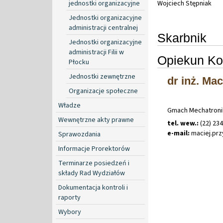
jednostki organizacyjne
Wojciech Stępniak
Jednostki organizacyjne
administracji centralnej
Skarbnik
Jednostki organizacyjne
administracji Filii w
Opiekun Ko
Płocku
Jednostki zewnętrzne
dr inż. Mac
Organizacje społeczne
Władze
Gmach Mechatronik
Wewnętrzne akty prawne
tel. wew.:
(22) 234
e-mail:
maciej
.
prz
Sprawozdania
Informacje Prorektorów
Terminarze posiedzeń i
składy Rad Wydziałów
Dokumentacja kontroli i
raporty
Wybory