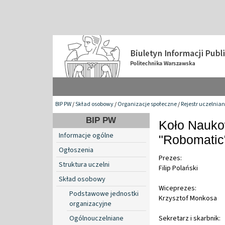
BIP PW
/
Skład osobowy
/
Organizacje społeczne
/
Rejestr uczelnia
BIP PW
Koło Nauko
Informacje ogólne
"Robomatic
Ogłoszenia
Prezes:
Struktura uczelni
Filip Polański
Skład osobowy
Wiceprezes:
Podstawowe jednostki
Krzysztof Monkosa
organizacyjne
Ogólnouczelniane
Sekretarz i skarbnik: