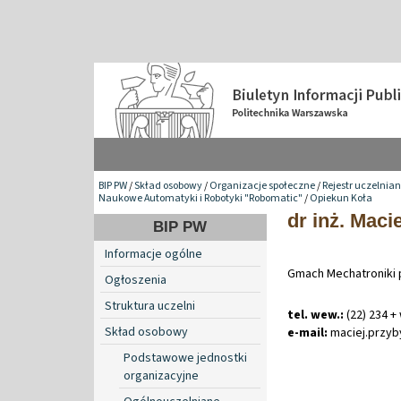
BIP PW
/
Skład osobowy
/
Organizacje społeczne
/
Rejestr uczelnia
Naukowe Automatyki i Robotyki "Robomatic"
/
Opiekun Koła
dr inż. Maci
BIP PW
Informacje ogólne
Gmach Mechatroniki 
Ogłoszenia
Struktura uczelni
tel. wew.:
(22) 234 +
Skład osobowy
e-mail:
maciej
.
przyb
Podstawowe jednostki
organizacyjne