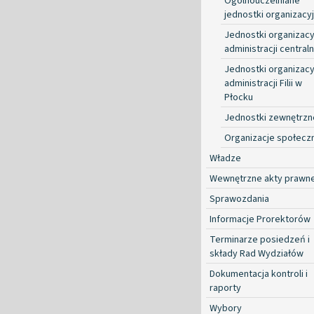
Ogólnouczelniane
jednostki organizacy
Jednostki organizacy
administracji centraln
Jednostki organizacy
administracji Filii w
Płocku
Jednostki zewnętrzn
Organizacje społecz
Władze
Wewnętrzne akty prawn
Sprawozdania
Informacje Prorektorów
Terminarze posiedzeń i
składy Rad Wydziałów
Dokumentacja kontroli i
raporty
Wybory