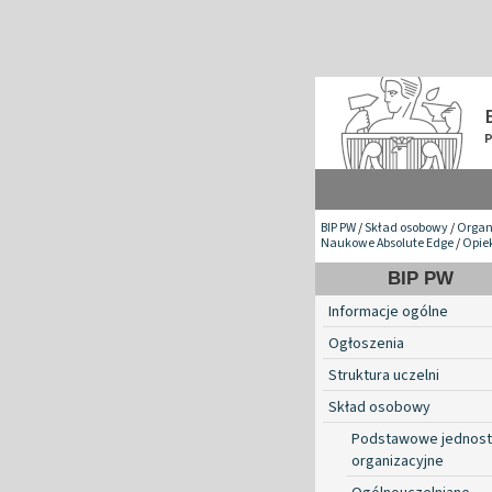
BIP PW
/
Skład osobowy
/
Organ
Naukowe Absolute Edge
/
Opie
BIP PW
Informacje ogólne
Ogłoszenia
Struktura uczelni
Skład osobowy
Podstawowe jednost
organizacyjne