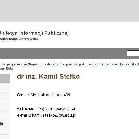
izacje społeczne
/
Rejestr uczelnianych organizacji studenckich i doktoranckich Polite
kun Koła
dr inż. Kamil Stefko
Gmach Mechatroniki pok.409
tel. wew.:
(22) 234 + wew: 8554
e-mail:
kamil
.
stefko@pw
.
edu
.
pl
ki