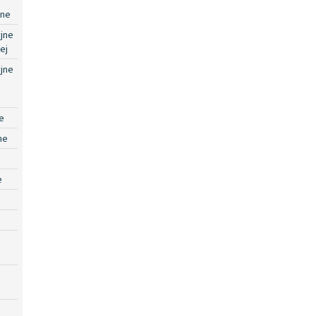
jne
jne
ej
jne
e
ne
e