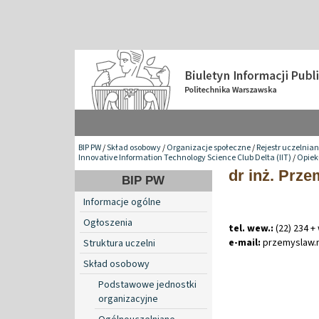
BIP PW
/
Skład osobowy
/
Organizacje społeczne
/
Rejestr uczelnia
Innovative Information Technology Science Club Delta (IIT)
/
Opiek
dr inż. Prz
BIP PW
Informacje ogólne
Ogłoszenia
tel. wew.:
(22) 234 +
e-mail:
przemyslaw
.
Struktura uczelni
Skład osobowy
Podstawowe jednostki
organizacyjne