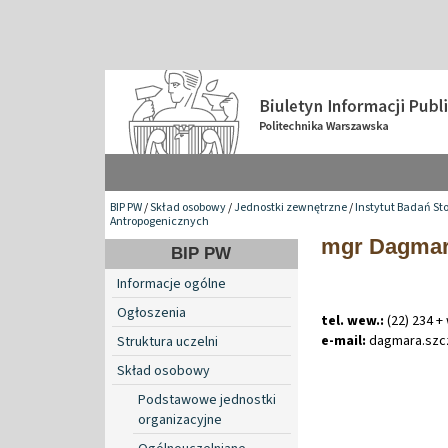
BIP PW
/
Skład osobowy
/
Jednostki zewnętrzne
/
Instytut Badań St
Antropogenicznych
mgr Dagmar
BIP PW
Informacje ogólne
Ogłoszenia
tel. wew.:
(22) 234 +
e-mail:
dagmara
.
szc
Struktura uczelni
Skład osobowy
Podstawowe jednostki
organizacyjne