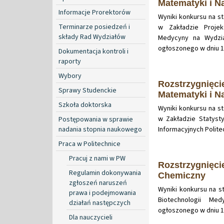
Matematyki i N
Informacje Prorektorów
Wyniki konkursu na 
Terminarze posiedzeń i
w Zakładzie Proj
składy Rad Wydziałów
Medycyny na Wydzial
ogłoszonego w dniu 18
Dokumentacja kontroli i
raporty
Wybory
Rozstrzygnięci
Sprawy Studenckie
Matematyki i N
Szkoła doktorska
Wyniki konkursu na 
w Zakładzie Statysty
Postępowania w sprawie
nadania stopnia naukowego
Informacyjnych Polite
Praca w Politechnice
Pracuj z nami w PW
Rozstrzygnięci
Regulamin dokonywania
Chemiczny
zgłoszeń naruszeń
Wyniki konkursu na 
prawa i podejmowania
Biotechnologii Me
działań następczych
ogłoszonego w dniu 16
Dla nauczycieli