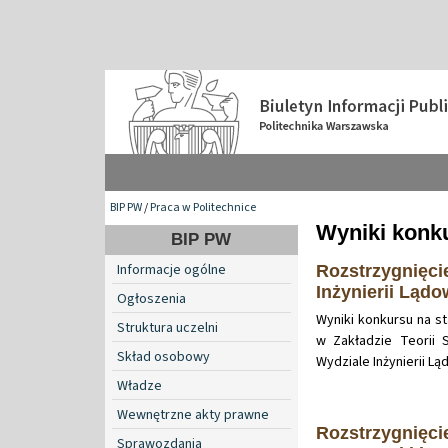
BIP PW
/
Praca w Politechnice
Wyniki konku
BIP PW
Informacje ogólne
Rozstrzygnięci
Inżynierii Lądo
Ogłoszenia
Wyniki konkursu na 
Struktura uczelni
w Zakładzie Teorii S
Skład osobowy
Wydziale Inżynierii L
Władze
Wewnętrzne akty prawne
Rozstrzygnięci
Sprawozdania