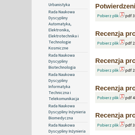
Urbanistyka
Potwierdzen
Rada Naukowa
Pobierz plik
pdf 3
Dyscypliny
Automatyka,
Elektronika,
Recenzja pr
Elektrotechnika i
Technologie
Pobierz plik
pdf 2
Kosmiczne
Rada Naukowa
Recenzja pro
Dyscypliny
Biotechnologia
Pobierz plik
pdf 2
Rada Naukowa
Dyscypliny
Informatyka
Recenzja pr
Techniczna i
Pobierz plik
pdf 4
Telekomunikacja
Rada Naukowa
Dyscypliny Inżynieria
Recenzja pro
Biomedyczna
Pobierz plik
pdf 3
Rada Naukowa
Dyscypliny Inżynieria