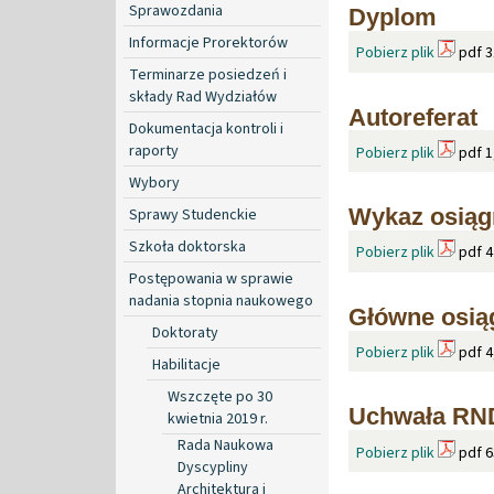
Sprawozdania
Dyplom
Informacje Prorektorów
Pobierz plik
pdf 3
Terminarze posiedzeń i
składy Rad Wydziałów
Autoreferat
Dokumentacja kontroli i
raporty
Pobierz plik
pdf 1
Wybory
Wykaz osiąg
Sprawy Studenckie
Szkoła doktorska
Pobierz plik
pdf 4
Postępowania w sprawie
nadania stopnia naukowego
Główne osią
Doktoraty
Pobierz plik
pdf 4
Habilitacje
Wszczęte po 30
Uchwała RND_
kwietnia 2019 r.
Rada Naukowa
Pobierz plik
pdf 6
Dyscypliny
Architektura i