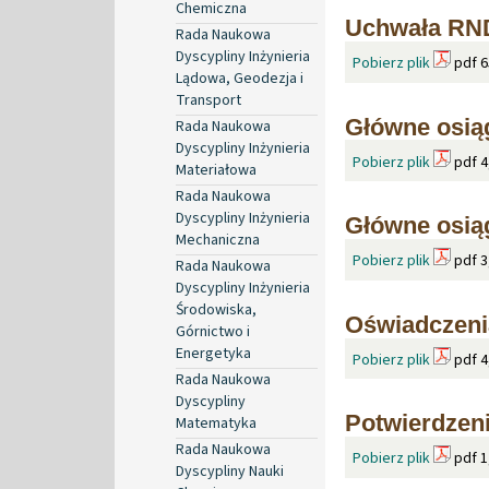
Chemiczna
Uchwała RND
Rada Naukowa
Dyscypliny Inżynieria
Pobierz plik
pdf 6
Lądowa, Geodezja i
Transport
Główne osią
Rada Naukowa
Dyscypliny Inżynieria
Pobierz plik
pdf 4
Materiałowa
Rada Naukowa
Dyscypliny Inżynieria
Główne osią
Mechaniczna
Pobierz plik
pdf 3
Rada Naukowa
Dyscypliny Inżynieria
Środowiska,
Oświadczeni
Górnictwo i
Energetyka
Pobierz plik
pdf 4
Rada Naukowa
Dyscypliny
Potwierdzeni
Matematyka
Rada Naukowa
Pobierz plik
pdf 1
Dyscypliny Nauki