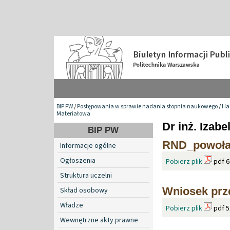
BIP PW
/
Postępowania w sprawie nadania stopnia naukowego
/
Hab
Materiałowa
Dr inż. Izab
BIP PW
RND_powołani
Informacje ogólne
Ogłoszenia
Pobierz plik
pdf 6
Struktura uczelni
Wniosek prz
Skład osobowy
Władze
Pobierz plik
pdf 5
Wewnętrzne akty prawne