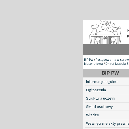
BIP PW
/
Postępowania w spraw
Materiałowa
/
Dr inż. Izabela 
BIP PW
Informacje ogólne
Ogłoszenia
Struktura uczelni
Skład osobowy
Władze
Wewnętrzne akty prawn