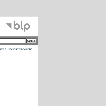
owa Dyscypliny Inżynieria