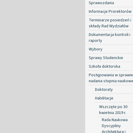
Sprawozdania
Informacje Prorektorów
Terminarze posiedzeń i
składy Rad Wydziałów
Dokumentacja kontroli i
raporty
Wybory
Sprawy Studenckie
Szkoła doktorska
Postępowania w sprawie
nadania stopnia naukow
Doktoraty
Habilitacje
Wszczęte po 30
kwietnia 2019 r.
Rada Naukowa
Dyscypliny
Architektura i