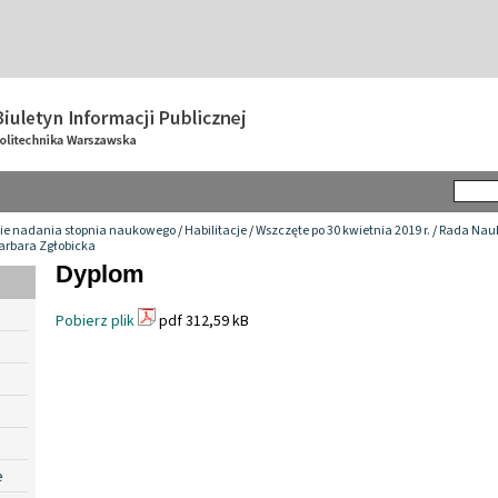
ie nadania stopnia naukowego
/
Habilitacje
/
Wszczęte po 30 kwietnia 2019 r.
/
Rada Nauk
Barbara Zgłobicka
Dyplom
Pobierz plik
pdf 312,59 kB
e