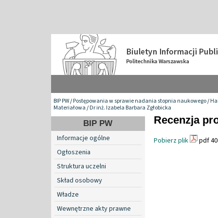
BIP PW
/
Postępowania w sprawie nadania stopnia naukowego
/
Hab
Materiałowa
/
Dr inż. Izabela Barbara Zgłobicka
Recenzja pr
BIP PW
Informacje ogólne
Pobierz plik
pdf 40
Ogłoszenia
Struktura uczelni
Skład osobowy
Władze
Wewnętrzne akty prawne