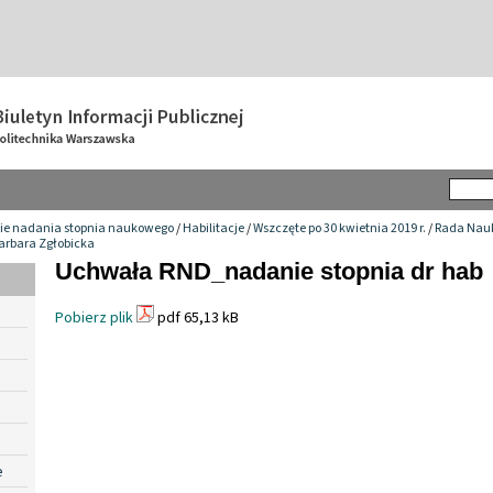
ie nadania stopnia naukowego
/
Habilitacje
/
Wszczęte po 30 kwietnia 2019 r.
/
Rada Nauk
Barbara Zgłobicka
Uchwała RND_nadanie stopnia dr hab
Pobierz plik
pdf 65,13 kB
e