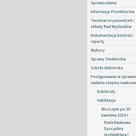
Sprawozdania
Informacje Prorektorów
Terminarze posiedzeń i
składy Rad Wydziałów
Dokumentacja kontroli i
raporty
Wybory
Sprawy Studenckie
Szkoła doktorska
Postępowania w sprawie
nadania stopnia naukow
Doktoraty
Habilitacje
Wszczęte po 30
kwietnia 2019 r.
Rada Naukowa
Dyscypliny
Architektura i