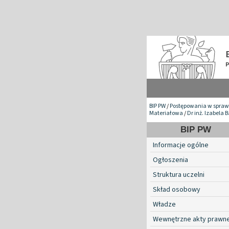
BIP PW
/
Postępowania w spraw
Materiałowa
/
Dr inż. Izabela 
BIP PW
Informacje ogólne
Ogłoszenia
Struktura uczelni
Skład osobowy
Władze
Wewnętrzne akty prawn