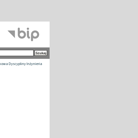
owa Dyscypliny Inżynieria