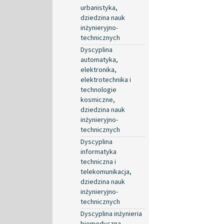
urbanistyka,
dziedzina nauk
inżynieryjno-
technicznych
Dyscyplina
automatyka,
elektronika,
elektrotechnika i
technologie
kosmiczne,
dziedzina nauk
inżynieryjno-
technicznych
Dyscyplina
informatyka
techniczna i
telekomunikacja,
dziedzina nauk
inżynieryjno-
technicznych
Dyscyplina inżynieria
biomedyczna,