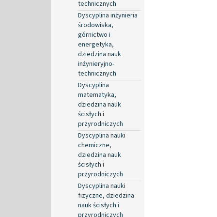
technicznych
Dyscyplina inżynieria
środowiska,
górnictwo i
energetyka,
dziedzina nauk
inżynieryjno-
technicznych
Dyscyplina
matematyka,
dziedzina nauk
ścisłych i
przyrodniczych
Dyscyplina nauki
chemiczne,
dziedzina nauk
ścisłych i
przyrodniczych
Dyscyplina nauki
fizyczne, dziedzina
nauk ścisłych i
przyrodniczych