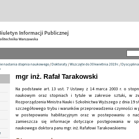
ie nadania stopnia naukowego
/
Doktoraty
/
Wszczęte do 30 kwietnia 2019 r.
/
Dyscyplina
h
mgr inż. Rafał Tarakowski
Na podstawie art. 13 ust. 7 Ustawy z 14 marca 2003 r. o stopn
naukowym oraz stopniach i tytule w zakresie sztuki, w zw
Rozporządzenia Ministra Nauki i Szkolnictwa Wyższego z dnia 19 st
szczegółowego trybu i warunków przeprowadzenia czynności w 
w postepowaniu habilitacyjnym oraz w postepowaniu o nada
zamieszcza się informacje dotyczące postępowania w spr
naukowego doktora panu mgr. inż. Rafałowi Tarakowskiemu
e