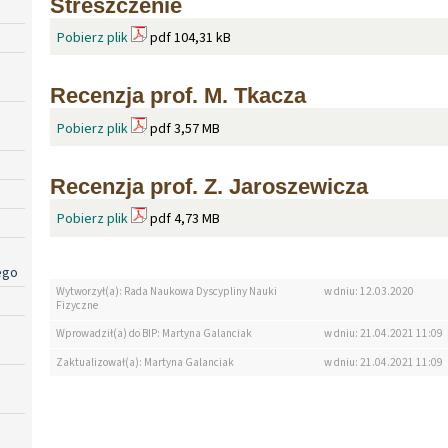
Streszczenie
Pobierz plik
pdf 104,31 kB
Recenzja prof. M. Tkacza
Pobierz plik
pdf 3,57 MB
Recenzja prof. Z. Jaroszewicza
Pobierz plik
pdf 4,73 MB
ego
Wytworzył(a): Rada Naukowa Dyscypliny Nauki
w dniu: 12.03.2020
Fizyczne
Wprowadził(a) do BIP: Martyna Galanciak
w dniu: 21.04.2021 11:09
Zaktualizował(a): Martyna Galanciak
w dniu: 21.04.2021 11:09