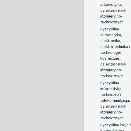
urbanistyka,
dziedzina nauk
inżynieryjno-
technicznych
Dyscyplina
automatyka,
elektronika,
elektrotechnika i
technologie
kosmiczne,
dziedzina nauk
inżynieryjno-
technicznych
Dyscyplina
informatyka
techniczna i
telekomunikacja,
dziedzina nauk
inżynieryjno-
technicznych
Dyscyplina inżyni
biomedyczna,