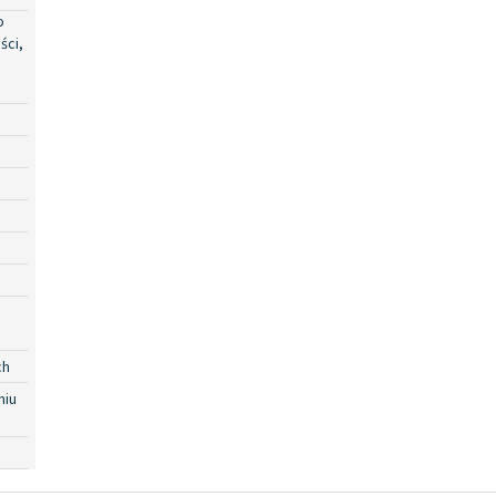
o
ści,
ch
niu