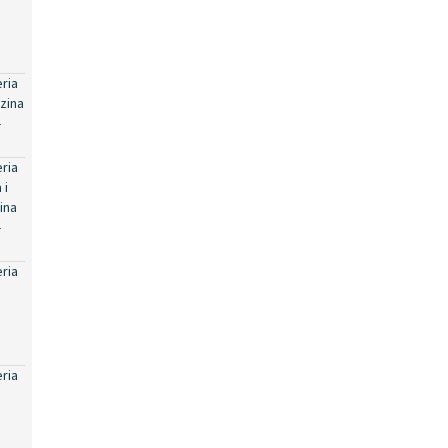
eria
zina
-
eria
 i
ina
-
eria
eria