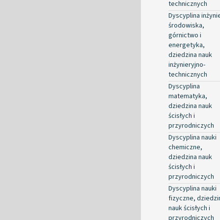
technicznych
Dyscyplina inżyni
środowiska,
górnictwo i
energetyka,
dziedzina nauk
inżynieryjno-
technicznych
Dyscyplina
matematyka,
dziedzina nauk
ścisłych i
przyrodniczych
Dyscyplina nauki
chemiczne,
dziedzina nauk
ścisłych i
przyrodniczych
Dyscyplina nauki
fizyczne, dziedzi
nauk ścisłych i
przyrodniczych