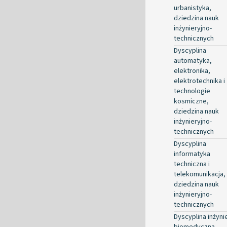
urbanistyka,
dziedzina nauk
inżynieryjno-
technicznych
Dyscyplina
automatyka,
elektronika,
elektrotechnika i
technologie
kosmiczne,
dziedzina nauk
inżynieryjno-
technicznych
Dyscyplina
informatyka
techniczna i
telekomunikacja,
dziedzina nauk
inżynieryjno-
technicznych
Dyscyplina inżyni
biomedyczna,