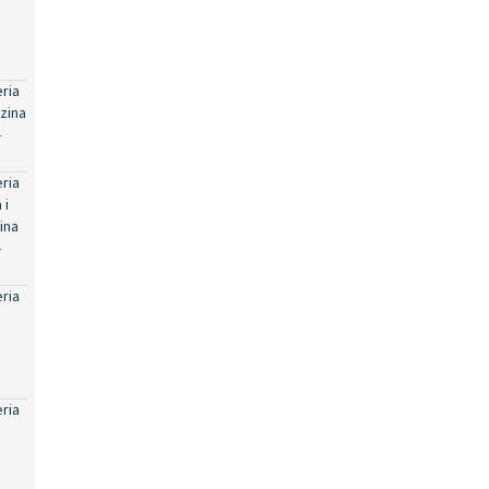
eria
zina
-
eria
 i
ina
-
eria
eria