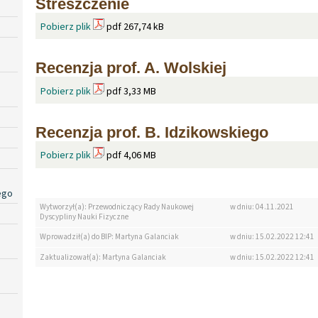
Streszczenie
Pobierz plik
pdf 267,74 kB
Recenzja prof. A. Wolskiej
Pobierz plik
pdf 3,33 MB
Recenzja prof. B. Idzikowskiego
Pobierz plik
pdf 4,06 MB
ego
Wytworzył(a): Przewodniczący Rady Naukowej
w dniu: 04.11.2021
Dyscypliny Nauki Fizyczne
Wprowadził(a) do BIP: Martyna Galanciak
w dniu: 15.02.2022 12:41
Zaktualizował(a): Martyna Galanciak
w dniu: 15.02.2022 12:41