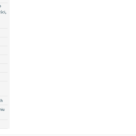
o
ści,
ch
niu