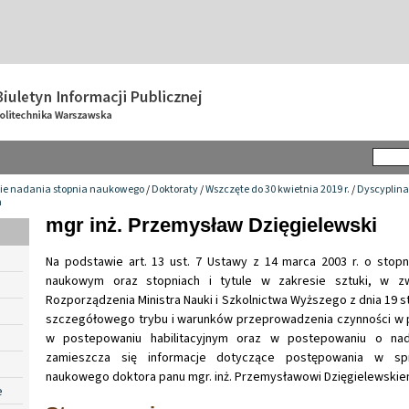
ie nadania stopnia naukowego
/
Doktoraty
/
Wszczęte do 30 kwietnia 2019 r.
/
Dyscyplina
h
mgr inż. Przemysław Dzięgielewski
Na podstawie art. 13 ust. 7 Ustawy z 14 marca 2003 r. o stopn
naukowym oraz stopniach i tytule w zakresie sztuki, w zw
Rozporządzenia Ministra Nauki i Szkolnictwa Wyższego z dnia 19 st
szczegółowego trybu i warunków przeprowadzenia czynności w 
w postepowaniu habilitacyjnym oraz w postepowaniu o nada
zamieszcza się informacje dotyczące postępowania w spr
naukowego doktora panu mgr. inż. Przemysławowi Dzięgielewski
e