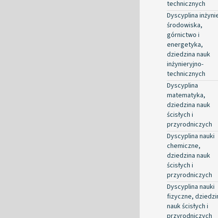
technicznych
Dyscyplina inżyni
środowiska,
górnictwo i
energetyka,
dziedzina nauk
inżynieryjno-
technicznych
Dyscyplina
matematyka,
dziedzina nauk
ścisłych i
przyrodniczych
Dyscyplina nauki
chemiczne,
dziedzina nauk
ścisłych i
przyrodniczych
Dyscyplina nauki
fizyczne, dziedzi
nauk ścisłych i
przyrodniczych