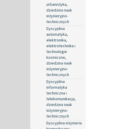
urbanistyka,
dziedzina nauk
inżynieryjno-
technicznych
Dyscyplina
automatyka,
elektronika,
elektrotechnika i
technologie
kosmiczne,
dziedzina nauk
inżynieryjno-
technicznych
Dyscyplina
informatyka
techniczna i
telekomunikacja,
dziedzina nauk
inżynieryjno-
technicznych
Dyscyplina inżynieria
biomedyczna,