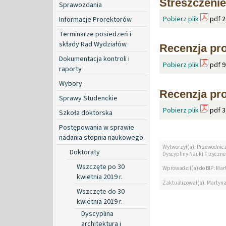
Streszczenie
Sprawozdania
Pobierz plik
pdf 2
Informacje Prorektorów
Terminarze posiedzeń i
składy Rad Wydziałów
Recenzja pro
Dokumentacja kontroli i
Pobierz plik
pdf 9
raporty
Wybory
Recenzja pro
Sprawy Studenckie
Pobierz plik
pdf 3
Szkoła doktorska
Postępowania w sprawie
nadania stopnia naukowego
Wytworzył(a): Przewodnic
Doktoraty
Dyscypliny Nauki Fizyczne
Wszczęte po 30
Wprowadził(a) do BIP: Mar
kwietnia 2019 r.
Zaktualizował(a): Martyn
Wszczęte do 30
kwietnia 2019 r.
Dyscyplina
architektura i