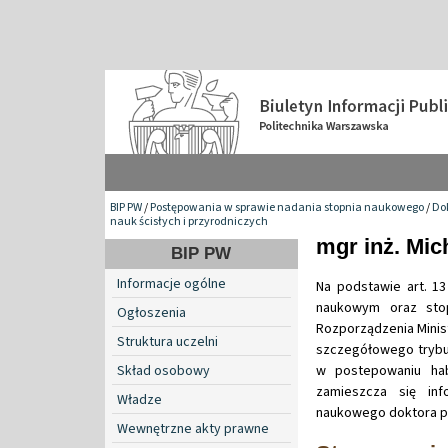
BIP PW
/
Postępowania w sprawie nadania stopnia naukowego
/
Do
nauk ścisłych i przyrodniczych
mgr inż. Mic
BIP PW
Informacje ogólne
Na podstawie art. 13
naukowym oraz stop
Ogłoszenia
Rozporządzenia Minist
Struktura uczelni
szczegółowego trybu
Skład osobowy
w postepowaniu hab
zamieszcza się in
Władze
naukowego doktora pa
Wewnętrzne akty prawne