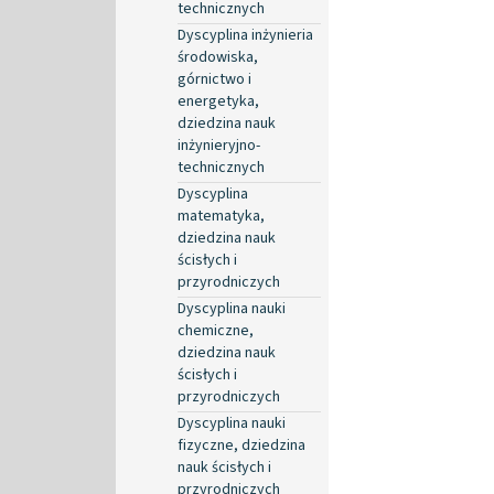
technicznych
Dyscyplina inżynieria
środowiska,
górnictwo i
energetyka,
dziedzina nauk
inżynieryjno-
technicznych
Dyscyplina
matematyka,
dziedzina nauk
ścisłych i
przyrodniczych
Dyscyplina nauki
chemiczne,
dziedzina nauk
ścisłych i
przyrodniczych
Dyscyplina nauki
fizyczne, dziedzina
nauk ścisłych i
przyrodniczych